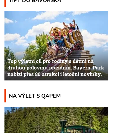
TIPY DO BAVORSKA
Top výletní cíl pro rodiny s dětmi na
druhou polovinu prázdnin. Bayern-Park
nabízí přes 80 atrakcí i letošní novinky.
NA VÝLET S QAPEM