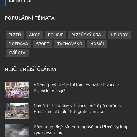
LIFESTYLE
POPULÁRNÍ TÉMATA
PLZEŇ
AKCE
POLICIE
PLZEŇSKÝ KRAJ
NEHODY
DOPRAVA
SPORT
TACHOVSKO
HASIČI
ZVÍŘATA
NEJČTENĚJŠÍ ČLÁNKY
Víkend plný akcí je tu! Kam vyrazit v Plzni a v
Plzeňském kraji?
Náměstí Republiky v Plzni se mění před očima.
Přinášíme aktuální fotografie z místa
Přijdou bouřky? Meteorologové pro Plzeňský kraj
vydali výstrahu