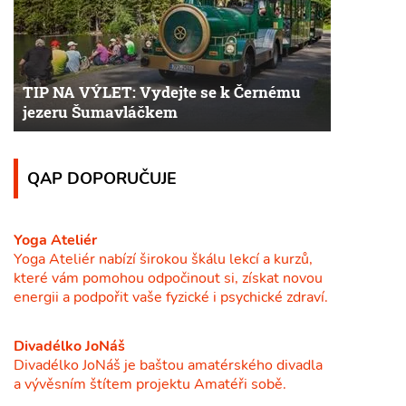
TIP NA VÝLET: Vydejte se k Černému
jezeru Šumavláčkem
QAP DOPORUČUJE
Yoga Ateliér
Yoga Ateliér nabízí širokou škálu lekcí a kurzů,
které vám pomohou odpočinout si, získat novou
energii a podpořit vaše fyzické i psychické zdraví.
Divadélko JoNáš
Divadélko JoNáš je baštou amatérského divadla
a vývěsním štítem projektu Amatéři sobě.