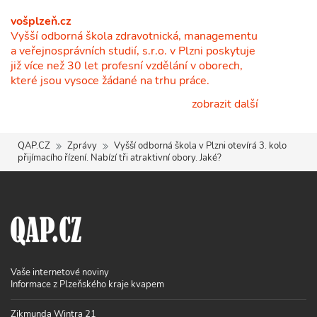
vošplzeň.cz
Vyšší odborná škola zdravotnická, managementu
a veřejnosprávních studií, s.r.o. v Plzni poskytuje
již více než 30 let profesní vzdělání v oborech,
které jsou vysoce žádané na trhu práce.
zobrazit další
QAP.CZ
Zprávy
Vyšší odborná škola v Plzni otevírá 3. kolo
přijímacího řízení. Nabízí tři atraktivní obory. Jaké?
Vaše internetové noviny
Informace z Plzeňského kraje kvapem
Zikmunda Wintra 21