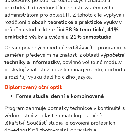
absolventy po stránce teoretických znalostí a
praktických dovedností k činnosti systémového
administrátora pro oblast IT. Z tohoto cíle vyplývá i
rozdělení a
obsah teoretické a praktické
výuky
v
průběhu studia, které činí
38 % teoretické
,
41%
praktické výuky
a cvičení a
21% samostudia
.
Obsah povinných modulů vzdělávacího programu je
zaměřen především na znalosti z oblasti
výpočetní
techniky a informatiky
, povinně volitelné moduly
poskytují znalosti z oblasti managementu, obchodu
a rozšiřují výuku dalšího cizího jazyka.
Diplomovaný oční optik
Forma studia: denní a kombinovaná
Program zahrnuje poznatky technické v kontinuitě s
vědomostmi z oblasti somatologie a očního
lékařství. Součástí studia je osvojení profesních
dovedností při zhotovování, opravách a