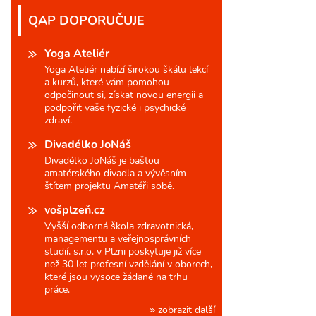
QAP DOPORUČUJE
Yoga Ateliér
Yoga Ateliér nabízí širokou škálu lekcí
a kurzů, které vám pomohou
odpočinout si, získat novou energii a
podpořit vaše fyzické i psychické
zdraví.
Divadélko JoNáš
Divadélko JoNáš je baštou
amatérského divadla a vývěsním
štítem projektu Amatéři sobě.
vošplzeň.cz
Vyšší odborná škola zdravotnická,
managementu a veřejnosprávních
studií, s.r.o. v Plzni poskytuje již více
než 30 let profesní vzdělání v oborech,
které jsou vysoce žádané na trhu
práce.
zobrazit další