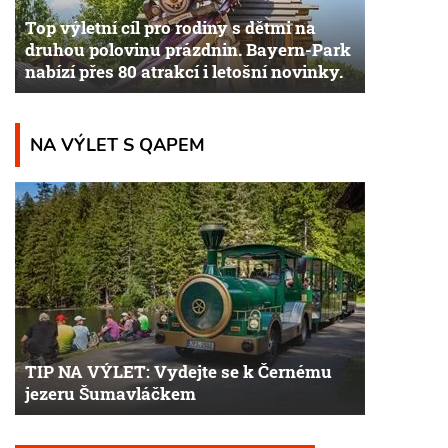
Top výletní cíl pro rodiny s dětmi na
druhou polovinu prázdnin. Bayern-Park
nabízí přes 80 atrakcí i letošní novinky.
NA VÝLET S QAPEM
TIP NA VÝLET: Vydejte se k Černému
jezeru Šumavláčkem