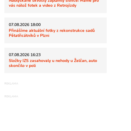
Nablýskané skvosty zaplavily silnice! Máme pro
vás nálož fotek a video z Retrojízdy
07.08.2026 18:00
Přinášíme aktuální fotky z rekonstrukce sadů
Pětatřicátníků v Plzni
07.08.2026 16:23
Složky IZS zasahovaly u nehody u Želčan, auto
skončilo v poli