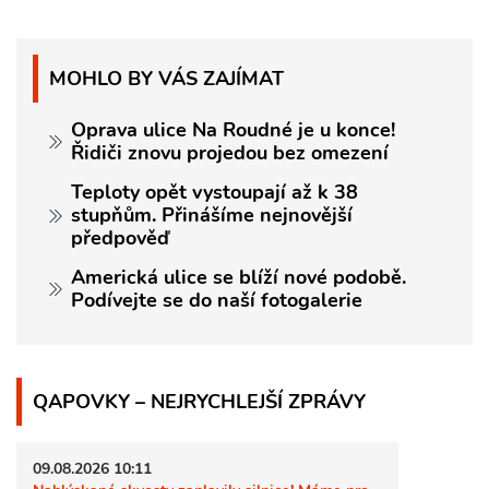
MOHLO BY VÁS ZAJÍMAT
Oprava ulice Na Roudné je u konce!
Řidiči znovu projedou bez omezení
Teploty opět vystoupají až k 38
stupňům. Přinášíme nejnovější
předpověď
Americká ulice se blíží nové podobě.
Podívejte se do naší fotogalerie
QAPOVKY – NEJRYCHLEJŠÍ ZPRÁVY
09.08.2026 10:11