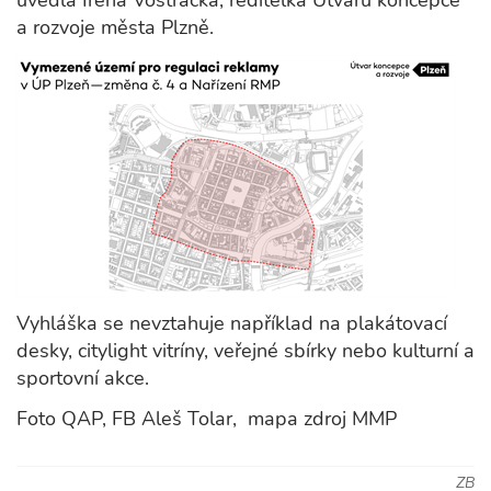
uvedla Irena Vostracká, ředitelka Útvaru koncepce
a rozvoje města Plzně.
Vyhláška se nevztahuje například na plakátovací
desky, citylight vitríny, veřejné sbírky nebo kulturní a
sportovní akce.
Foto QAP, FB Aleš Tolar, mapa zdroj MMP
ZB