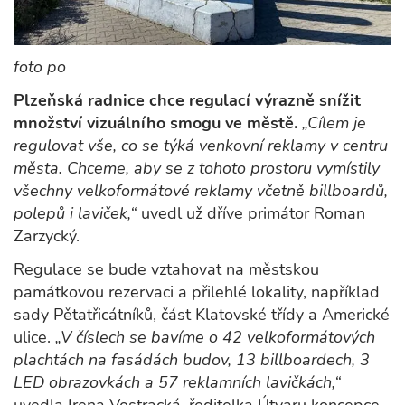
foto po
Plzeňská radnice chce regulací výrazně snížit
množství vizuálního smogu ve městě.
„Cílem je
regulovat vše, co se týká venkovní reklamy v centru
města. Chceme, aby se z tohoto prostoru vymístily
všechny velkoformátové reklamy včetně billboardů,
polepů i laviček,“
uvedl už dříve primátor Roman
Zarzycký.
Regulace se bude vztahovat na městskou
památkovou rezervaci a přilehlé lokality, například
sady Pětatřicátníků, část Klatovské třídy a Americké
ulice.
„V číslech se bavíme o 42 velkoformátových
plachtách na fasádách budov, 13 billboardech, 3
LED obrazovkách a 57 reklamních lavičkách,“