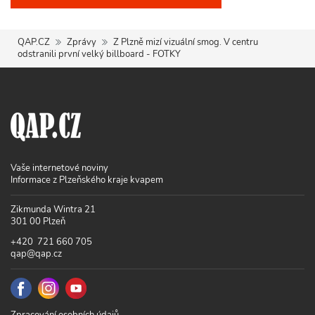
QAP.CZ
Zprávy
Z Plzně mizí vizuální smog. V centru
odstranili první velký billboard - FOTKY
Vaše internetové noviny
Informace z Plzeňského kraje kvapem
Zikmunda Wintra 21
301 00 Plzeň
+420 721 660 705
qap@qap.cz
Zpracování osobních údajů