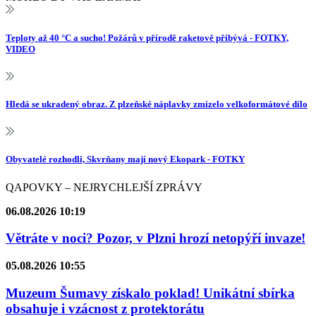
Teploty až 40 °C a sucho! Požárů v přírodě raketově přibývá - FOTKY,
VIDEO
Hledá se ukradený obraz. Z plzeňské náplavky zmizelo velkoformátové dílo
Obyvatelé rozhodli, Skvrňany mají nový Ekopark - FOTKY
QAPOVKY – NEJRYCHLEJŠÍ ZPRÁVY
06.08.2026 10:19
Větráte v noci? Pozor, v Plzni hrozí netopýří invaze!
05.08.2026 10:55
Muzeum Šumavy získalo poklad! Unikátní sbírka
obsahuje i vzácnost z protektorátu