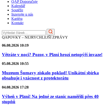
QAP Doporučuje
Kalendář
Soutěže
Inzerujte u nás
Kariéra
Kontakt
QAPOVKY – NEJRYCHLEJŠÍ ZPRÁVY
06.08.2026 10:19
Větráte v noci? Pozor, v Plzni hrozí netopýří invaze!
05.08.2026 10:55
Muzeum Šumavy získalo poklad! Unikátní sbírka
obsahuje i vzácnost z protektorátu
04.08.2026 17:28
Výheň v Plzni! Na jedné ze stanic naměřili přes 40
stupňů