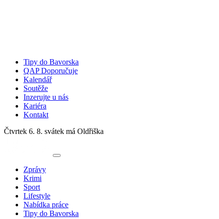
Tipy do Bavorska
QAP Doporučuje
Kalendář
Soutěže
Inzerujte u nás
Kariéra
Kontakt
Čtvrtek 6. 8.
svátek má Oldřiška
Zprávy
Krimi
Sport
Lifestyle
Nabídka práce
Tipy do Bavorska