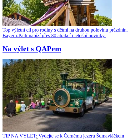
Top výletní cíl pro rodiny s dětmi na druhou polovinu prázdnin.
Bayern-Park nabízí přes 80 atrakcí i letošní novinky.
Na výlet s QAPem
TIP NA VÝLET: Vydejte se k Černému jezeru Šumavláčkem