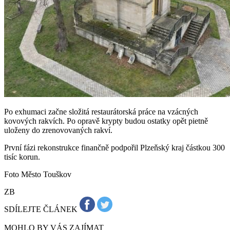
Po exhumaci začne složitá restaurátorská práce na vzácných
kovových rakvích. Po opravě krypty budou ostatky opět pietně
uloženy do zrenovovaných rakví.
První fázi rekonstrukce finančně podpořil Plzeňský kraj částkou 300
tisíc korun.
Foto Město Touškov
ZB
SDÍLEJTE ČLÁNEK
MOHLO BY VÁS ZAJÍMAT