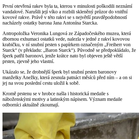
První otevřená rakev byla ta, kterou v minulosti poškodili neznámí
vandalové. Narušili její víko a rozbili skleněný průzor do vnitřní
kovové rakve. Právě v této rakvi se s největší pravděpodobností
nacházely ostatky barona Jana Antonína Starcka.
Antropoložka Veronika Lungová ze Západočeského muzea, která
dbornou exhumaci ostatků vede, nalezla v jedné z rakví kovovou
krabičku, v ní snubní prsten s papírkem označeným „Freiherr von
Starck“ (v překladu: „Baron Starck“). Původně se předpokládalo, že
šperk patřil baronovi, jenže krátce nato byl objeven ještě větší
prsten, zjevně jeho vlastní.
Ukázalo se, že drobnější šperk byl snubní prsten baronovy
manželky Anežky, která zesnula patnáct měsíců před ním – a on si
jej na svou poslední cestu uložil k sobě.
Kromě prstenu se v hrobce našla i historická medaile s
náboženskými motivy a latinským nápisem. Význam medaile
odborníci aktuálně zkoumají.