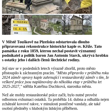
V Městě Touškově na Plzeňsku odstartovala dlouho
připravovaná rekonstrukce historické kaple sv. Kříže. Tato
památka z roku 1859, kterou nechal postavit významný
podnikatel a politik baron Jan Antonín Starck, ukrývá hrobku
s ostatky jeho i dalších členů šlechtické rodiny.
Její stav se v posledních letech výrazně zhoršil, proto město
přistoupilo k záchranným pracím.
"Město připravilo v průběhu roku
2024 záměr opravy kaple zahrnující i restaurátorský záměr s tím, že
veškeré práce jsou naplánovány do několika etap v průběhu let
2025-2027,"
sdělila Kateřina Duchková, starostka města.
Než ale mohly restaurátorské práce začít, bylo nutné provést
odbornou exhumaci ostatků. Ta proběhla 14. dubna a odhalila nejen
zchátralé kovové rakve, v minulosti poničené vandaly, ale také
osobní předměty s hlubokým lidským příběhem.