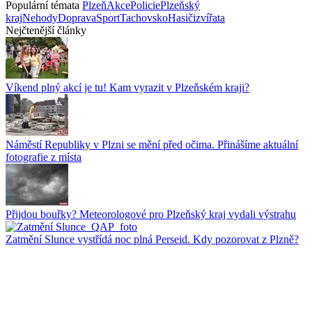
Populární témata
Plzeň
Akce
Policie
Plzeňský
kraj
Nehody
Doprava
Sport
Tachovsko
Hasiči
zvířata
Nejčtenější články
Víkend plný akcí je tu! Kam vyrazit v Plzeňském kraji?
Náměstí Republiky v Plzni se mění před očima. Přinášíme aktuální
fotografie z místa
Přijdou bouřky? Meteorologové pro Plzeňský kraj vydali výstrahu
Zatmění Slunce vystřídá noc plná Perseid. Kdy pozorovat z Plzně?