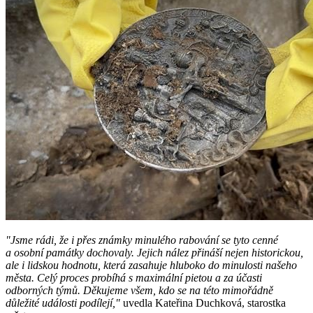
"Jsme rádi, že i přes známky minulého rabování se tyto cenné
a osobní památky dochovaly. Jejich nález přináší nejen historickou,
ale i lidskou hodnotu, která zasahuje hluboko do minulosti našeho
města. Celý proces probíhá s maximální pietou a za účasti
odborných týmů. Děkujeme všem, kdo se na této mimořádně
důležité události podílejí,"
uvedla Kateřina Duchková, starostka