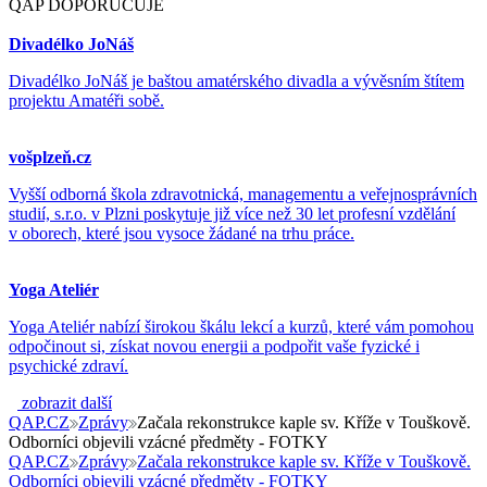
QAP DOPORUČUJE
Divadélko JoNáš
Divadélko JoNáš je baštou amatérského divadla a vývěsním štítem
projektu Amatéři sobě.
vošplzeň.cz
Vyšší odborná škola zdravotnická, managementu a veřejnosprávních
studií, s.r.o. v Plzni poskytuje již více než 30 let profesní vzdělání
v oborech, které jsou vysoce žádané na trhu práce.
Yoga Ateliér
Yoga Ateliér nabízí širokou škálu lekcí a kurzů, které vám pomohou
odpočinout si, získat novou energii a podpořit vaše fyzické i
psychické zdraví.
zobrazit další
QAP.CZ
Zprávy
Začala rekonstrukce kaple sv. Kříže v Touškově.
Odborníci objevili vzácné předměty - FOTKY
QAP.CZ
Zprávy
Začala rekonstrukce kaple sv. Kříže v Touškově.
Odborníci objevili vzácné předměty - FOTKY