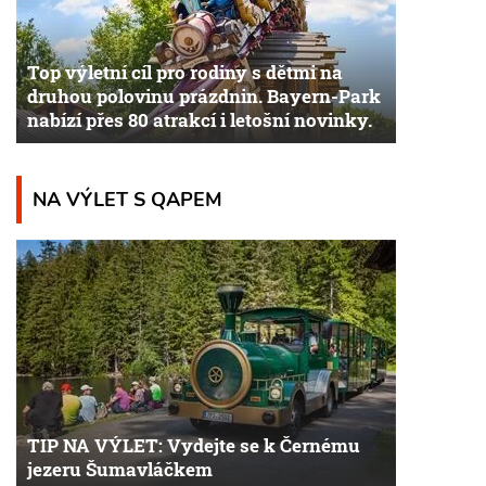
Top výletní cíl pro rodiny s dětmi na
druhou polovinu prázdnin. Bayern-Park
nabízí přes 80 atrakcí i letošní novinky.
NA VÝLET S QAPEM
TIP NA VÝLET: Vydejte se k Černému
jezeru Šumavláčkem