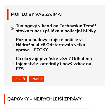
MOHLO BY VÁS ZAJÍMAT
Tuningový víkend na Tachovsku: Téměř
stovka tunerů přilákala policejní hlídky
Pozor u budovy krajské policie v
Nádražní ulici! Odstartovala velká
oprava - FOTKY
Co ukrývají plzeňské věže? Odhalená
tajemství z katedrály i nový vzkaz na
FZS
PLZEŇ
PMDP
QAPOVKY – NEJRYCHLEJŠÍ ZPRÁVY