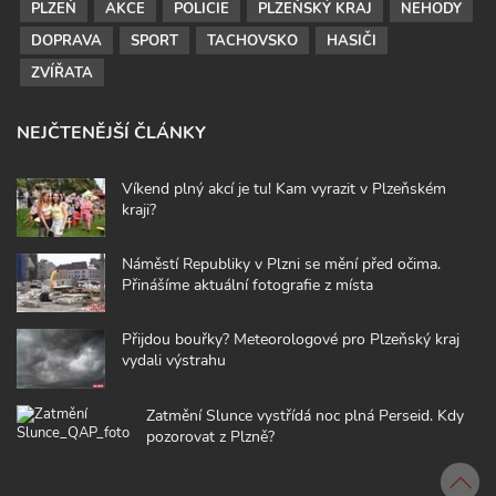
PLZEŇ
AKCE
POLICIE
PLZEŇSKÝ KRAJ
NEHODY
DOPRAVA
SPORT
TACHOVSKO
HASIČI
ZVÍŘATA
NEJČTENĚJŠÍ ČLÁNKY
Víkend plný akcí je tu! Kam vyrazit v Plzeňském
kraji?
Náměstí Republiky v Plzni se mění před očima.
Přinášíme aktuální fotografie z místa
Přijdou bouřky? Meteorologové pro Plzeňský kraj
vydali výstrahu
Zatmění Slunce vystřídá noc plná Perseid. Kdy
pozorovat z Plzně?