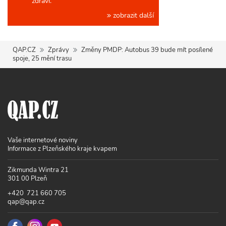
zdraví.
zobrazit další
QAP.CZ
Zprávy
Změny PMDP: Autobus 39 bude mít posílené
spoje, 25 mění trasu
Vaše internetové noviny
Informace z Plzeňského kraje kvapem
Zikmunda Wintra 21
301 00 Plzeň
+420 721 660 705
qap@qap.cz