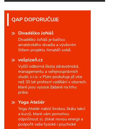
QAP DOPORUČUJE
Divadélko JoNáš
Divadélko JoNáš je baštou
amatérského divadla a vývěsním
štítem projektu Amatéři sobě.
vošplzeň.cz
Vyšší odborná škola zdravotnická,
managementu a veřejnosprávních
studií, s.r.o. v Plzni poskytuje již více
než 30 let profesní vzdělání v oborech,
které jsou vysoce žádané na trhu
práce.
Yoga Ateliér
Yoga Ateliér nabízí širokou škálu lekcí
a kurzů, které vám pomohou
odpočinout si, získat novou energii a
podpořit vaše fyzické i psychické