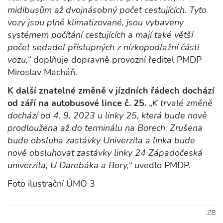
midibusům až dvojnásobný počet cestujících. Tyto
vozy jsou plně klimatizované, jsou vybaveny
systémem počítání cestujících a mají také větší
počet sedadel přístupných z nízkopodlažní části
vozu,“
doplňuje dopravně provozní ředitel PMDP
Miroslav Macháň.
K další znatelné změně v jízdních řádech dochází
od září na autobusové lince č. 25.
„
K trvalé změně
dochází od 4. 9. 2023 u linky 25, která bude nově
prodloužena až do terminálu na Borech. Zrušena
bude obsluha zastávky Univerzita a linka bude
nově obsluhovat zastávky linky 24 Západočeská
univerzita, U Darebáka a Bory,“
uvedlo PMDP.
Foto ilustrační ÚMO 3
ZB