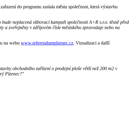
zařazení do programu zaslala městu společnost, která výstavbu
to bude neplacená slibovací kampaň společnosti A+R s.r.o. těsně před
ty a zveřejněny v zářijovém čísle městského zpravodaje nebo na
dou na webu
www.referendumplzenec.cz
. Vizualizaci a další
stavby obchodního zařízení o prodejní ploše větší než 200 m2 v
arý Plzenec?"