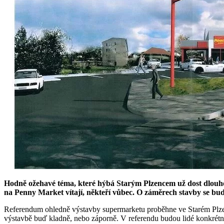
Hodně ožehavé téma, které hýbá Starým Plzencem už dost dlouho,
na Penny Market vítají, někteří vůbec. O záměrech stavby se bude
Referendum ohledně výstavby supermarketu proběhne ve Starém Plzenci
výstavbě buď kladně, nebo záporně. V referendu budou lidé konkrétně