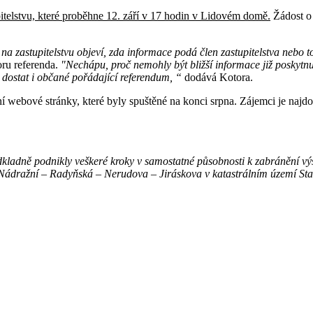
upitelstvu, které proběhne 12. září v 17 hodin v Lidovém domě.
Žádost o 
a zastupitelstvu objeví, zda informace podá člen zastupitelstva nebo 
ru referenda.
"Nechápu, proč nemohly být bližší informace již poskytnu
 dostat i občané pořádající referendum, “
dodává Kotora.
tní webové stránky, které byly spuštěné na konci srpna. Zájemci je naj
odkladně podnikly veškeré kroky v samostatné působnosti k zabránění vý
i Nádražní – Radyňská – Nerudova – Jiráskova v katastrálním území St