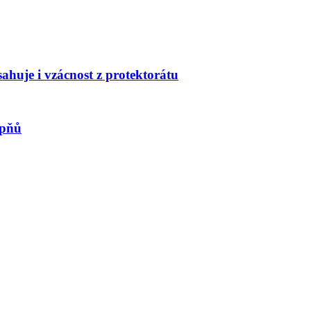
huje i vzácnost z protektorátu
upňů