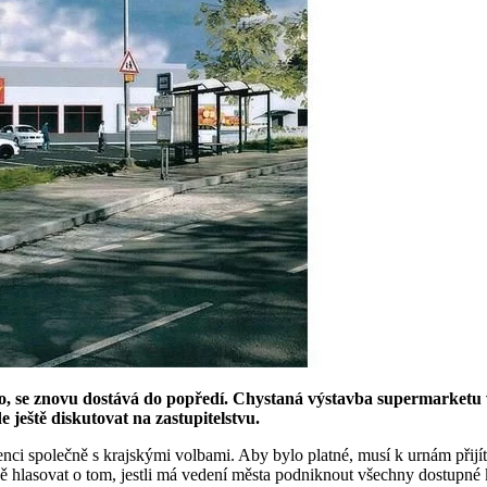
 se znovu dostává do popředí. Chystaná výstavba supermarketu v 
 ještě diskutovat na zastupitelstvu.
 společně s krajskými volbami. Aby bylo platné, musí k urnám přijít 3
 hlasovat o tom, jestli má vedení města podniknout všechny dostupné 