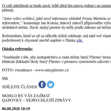
O celé záležitosti se bude navíc ještě před tím znovu jednat i na zast
plánuje.
"Jsme velice zvědaví, jaké nové informace ohledně Penny Marketu se n
referendem,“
komentuje Jan Kotora, tiskový mluvčí přípravného výbo
stránkách města. Navíc stejný prostor by měly podle zákona od města
Referendum, které se už za několik týdnů odehraje, má také své vlas
podrobnosti k chystané stavbě najdete v článku
zde.
Otázka referenda:
"Souhlasíte s tím, aby zastupitelstvo a rada města Starý Plzenec bez
blízkosti Základní školy Starý Plzenec v prostoru vymezeném ulicem
FOTO: vizualizace - www.staryplzenec.cz
MK
SDÍLEJTE ČLÁNEK
MOHLO BY VÁS ZAJÍMAT
QAPOVKY – NEJRYCHLEJŠÍ ZPRÁVY
06.08.2026 10:19