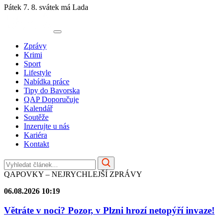
Pátek 7. 8.
svátek má Lada
Zprávy
Krimi
Sport
Lifestyle
Nabídka práce
Tipy do Bavorska
QAP Doporučuje
Kalendář
Soutěže
Inzerujte u nás
Kariéra
Kontakt
QAPOVKY – NEJRYCHLEJŠÍ ZPRÁVY
06.08.2026 10:19
Větráte v noci? Pozor, v Plzni hrozí netopýří invaze!