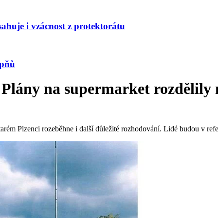
huje i vzácnost z protektorátu
upňů
 Plány na supermarket rozdělily
tarém Plzenci rozeběhne i další důležité rozhodování. Lidé budou v re