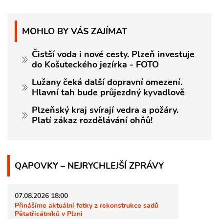
MOHLO BY VÁS ZAJÍMAT
Čistší voda i nové cesty. Plzeň investuje
do Košuteckého jezírka - FOTO
Lužany čeká další dopravní omezení.
Hlavní tah bude průjezdný kyvadlově
Plzeňský kraj svírají vedra a požáry.
Platí zákaz rozdělávání ohňů!
QAPOVKY – NEJRYCHLEJŠÍ ZPRÁVY
07.08.2026 18:00
Přinášíme aktuální fotky z rekonstrukce sadů
Pětatřicátníků v Plzni