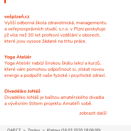
vošplzeň.cz
Vyšší odborná škola zdravotnická, managementu
a veřejnosprávních studií, s.r.o. v Plzni poskytuje
již více než 30 let profesní vzdělání v oborech,
které jsou vysoce žádané na trhu práce.
Yoga Ateliér
Yoga Ateliér nabízí širokou škálu lekcí a kurzů,
které vám pomohou odpočinout si, získat novou
energii a podpořit vaše fyzické i psychické zdraví.
Divadélko JoNáš
Divadélko JoNáš je baštou amatérského divadla
a vývěsním štítem projektu Amatéři sobě.
zobrazit další
QAP.CZ
Zprávy
Klatovy (16.03.2020 18:06:00)