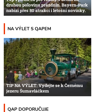
druhou polovinu prázdnin. Bayern-Park
nabízí přes 80 atrakcí i letošní novinky.
NA VÝLET S QAPEM
TIP NA VÝLET: Vydejte se k Černému
jezeru Šumavláčkem
QAP DOPORUČUJE