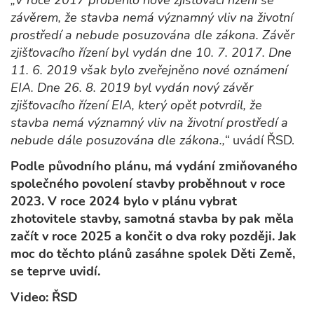
„V roce 2017 proběhlo nové zjišťovací řízení se
závěrem, že stavba nemá významný vliv na životní
prostředí a nebude posuzována dle zákona. Závěr
zjišťovacího řízení byl vydán dne 10. 7. 2017. Dne
11. 6. 2019 však bylo zveřejněno nové oznámení
EIA. Dne 26. 8. 2019 byl vydán nový závěr
zjišťovacího řízení EIA, který opět potvrdil, že
stavba nemá významný vliv na životní prostředí a
nebude dále posuzována dle zákona.,“
uvádí ŘSD.
Podle původního plánu, má vydání zmiňovaného
společného povolení stavby proběhnout v roce
2023. V roce 2024 bylo v plánu vybrat
zhotovitele stavby, samotná stavba by pak měla
začít v roce 2025 a končit o dva roky později. Jak
moc do těchto plánů zasáhne spolek Děti Země,
se teprve uvidí.
Video: ŘSD