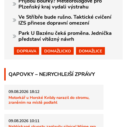
Přijdou bouřky? Meteorologové pro
Plzeňský kraj vydali výstrahu
Ve Stříbře bude rušno. Taktické cvičení
IZS přinese dopravní omezení
Park U Bazénu čeká proměna. Jednička
představí vítězný návrh
DOPRAVA
DOMAŽLICKO
DOMAŽLICE
QAPOVKY – NEJRYCHLEJŠÍ ZPRÁVY
09.08.2026 18:12
Motorkář u Horské Kvildy narazil do stromu,
zraněním na místě podlehl
09.08.2026 10:11
Nablýskané skvosty zaplavily silnice! Máme pro