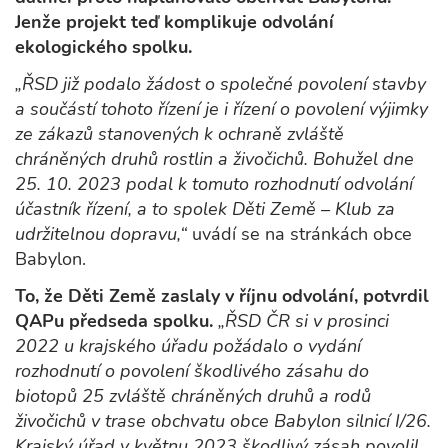
Jenže projekt teď komplikuje odvolání
ekologického spolku.
„ŘSD již podalo žádost o společné povolení stavby
a součástí tohoto řízení je i řízení o povolení výjimky
ze zákazů stanovených k ochraně zvláště
chráněných druhů rostlin a živočichů. Bohužel dne
25. 10. 2023 podal k tomuto rozhodnutí odvolání
účastník řízení, a to spolek Děti Země – Klub za
udržitelnou dopravu,“
uvádí se na stránkách obce
Babylon.
To, že Děti Země zaslaly v říjnu odvolání, potvrdil
QAPu předseda spolku.
„ŘSD ČR si v prosinci
2022 u krajského úřadu požádalo o vydání
rozhodnutí o povolení škodlivého zásahu do
biotopů 25 zvláště chráněných druhů a rodů
živočichů v trase obchvatu obce Babylon silnicí I/26.
Krajský úřad v květnu 2023 škodlivý zásah povolil.