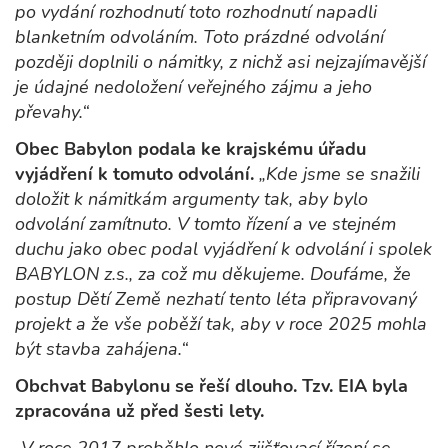
po vydání rozhodnutí toto rozhodnutí napadli
blanketním odvoláním. Toto prázdné odvolání
později doplnili o námitky, z nichž asi nejzajímavější
je údajné nedoložení veřejného zájmu a jeho
převahy.“
Obec Babylon podala ke krajskému úřadu
vyjádření k tomuto odvolání.
„Kde jsme se snažili
doložit k námitkám argumenty tak, aby bylo
odvolání zamítnuto. V tomto řízení a ve stejném
duchu jako obec podal vyjádření k odvolání i spolek
BABYLON z.s., za což mu děkujeme. Doufáme, že
postup Dětí Země nezhatí tento léta připravovaný
projekt a že vše poběží tak, aby v roce 2025 mohla
být stavba zahájena.“
Obchvat Babylonu se řeší dlouho. Tzv. EIA byla
zpracována už před šesti lety.