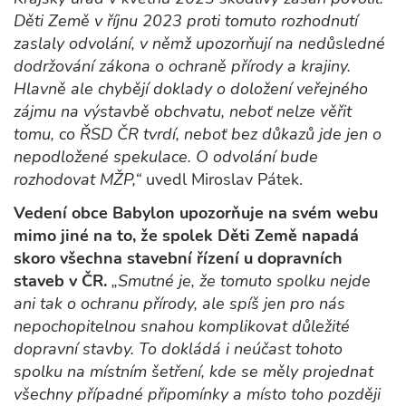
Děti Země v říjnu 2023 proti tomuto rozhodnutí
zaslaly odvolání, v němž upozorňují na nedůsledné
dodržování zákona o ochraně přírody a krajiny.
Hlavně ale chybějí doklady o doložení veřejného
zájmu na výstavbě obchvatu, neboť nelze věřit
tomu, co ŘSD ČR tvrdí, neboť bez důkazů jde jen o
nepodložené spekulace. O odvolání bude
rozhodovat MŽP,“
uvedl Miroslav Pátek.
Vedení obce Babylon upozorňuje na svém webu
mimo jiné na to, že spolek Děti Země napadá
skoro všechna stavební řízení u dopravních
staveb v ČR.
„Smutné je, že tomuto spolku nejde
ani tak o ochranu přírody, ale spíš jen pro nás
nepochopitelnou snahou komplikovat důležité
dopravní stavby. To dokládá i neúčast tohoto
spolku na místním šetření, kde se měly projednat
všechny případné připomínky a místo toho později