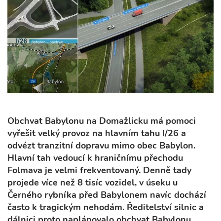
Obchvat Babylonu na Domažlicku má pomoci
vyřešit velký provoz na hlavním tahu I/26 a
odvézt tranzitní dopravu mimo obec Babylon.
Hlavní tah vedoucí k hraničnímu přechodu
Folmava je velmi frekventovaný. Denně tady
projede více než 8 tisíc vozidel, v úseku u
Černého rybníka před Babylonem navíc dochází
často k tragickým nehodám.
Ředitelství silnic a
dálnici proto naplánovalo obchvat Babylonu.