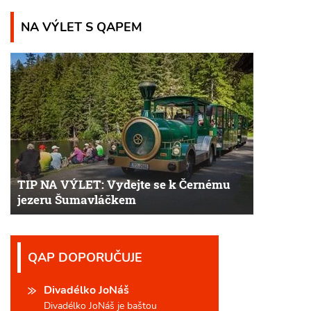
NA VÝLET S QAPEM
TIP NA VÝLET: Vydejte se k Černému
jezeru Šumavláčkem
QAP DOPORUČUJE
Divadélko JoNáš
Divadélko JoNáš je baštou