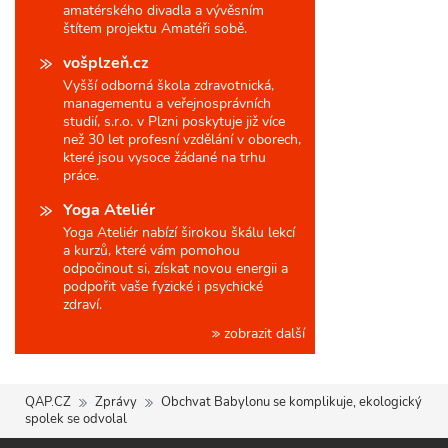
amatérského divadla a vývěsním
štítem projektu Amatéři sobě.
vošplzeň.cz
Vyšší odborná škola zdravotnická,
managementu a veřejnosprávních
studií, s.r.o. v Plzni poskytuje již více
než 30 let profesní vzdělání v oborech,
které jsou vysoce žádané na trhu
práce.
Yoga Ateliér
Yoga Ateliér nabízí širokou škálu lekcí
a kurzů, které vám pomohou
odpočinout si, získat novou energii a
podpořit vaše fyzické i psychické
zdraví.
zobrazit další
QAP.CZ
Zprávy
Obchvat Babylonu se komplikuje, ekologický
spolek se odvolal