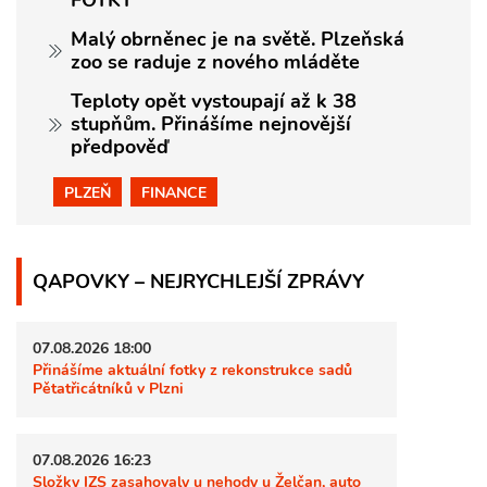
FOTKY
Malý obrněnec je na světě. Plzeňská
zoo se raduje z nového mláděte
Teploty opět vystoupají až k 38
stupňům. Přinášíme nejnovější
předpověď
PLZEŇ
FINANCE
QAPOVKY – NEJRYCHLEJŠÍ ZPRÁVY
07.08.2026 18:00
Přinášíme aktuální fotky z rekonstrukce sadů
Pětatřicátníků v Plzni
07.08.2026 16:23
Složky IZS zasahovaly u nehody u Želčan, auto