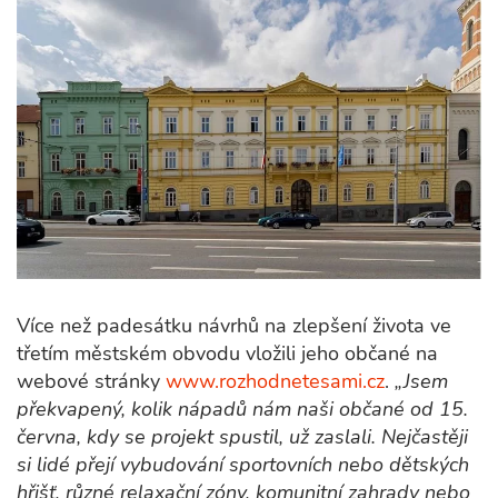
Více než padesátku návrhů na zlepšení života ve
třetím městském obvodu vložili jeho občané na
webové stránky
www.rozhodnetesami.cz
.
„Jsem
překvapený, kolik nápadů nám naši občané od 15.
června, kdy se projekt spustil, už zaslali. Nejčastěji
si lidé přejí vybudování sportovních nebo dětských
hřišť, různé relaxační zóny, komunitní zahrady nebo