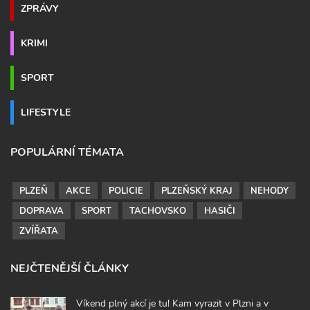
ZPRÁVY
KRIMI
SPORT
LIFESTYLE
POPULÁRNÍ TÉMATA
PLZEŇ
AKCE
POLICIE
PLZEŇSKÝ KRAJ
NEHODY
DOPRAVA
SPORT
TACHOVSKO
HASIČI
ZVÍŘATA
NEJČTENĚJŠÍ ČLÁNKY
Víkend plný akcí je tu! Kam vyrazit v Plzni a v