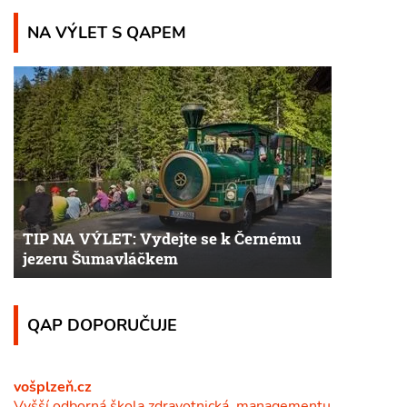
NA VÝLET S QAPEM
TIP NA VÝLET: Vydejte se k Černému
jezeru Šumavláčkem
QAP DOPORUČUJE
vošplzeň.cz
Vyšší odborná škola zdravotnická, managementu