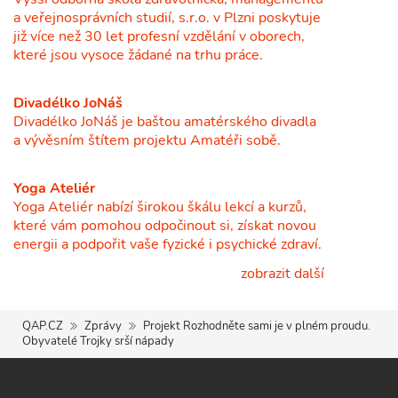
a veřejnosprávních studií, s.r.o. v Plzni poskytuje
již více než 30 let profesní vzdělání v oborech,
které jsou vysoce žádané na trhu práce.
Divadélko JoNáš
Divadélko JoNáš je baštou amatérského divadla
a vývěsním štítem projektu Amatéři sobě.
Yoga Ateliér
Yoga Ateliér nabízí širokou škálu lekcí a kurzů,
které vám pomohou odpočinout si, získat novou
energii a podpořit vaše fyzické i psychické zdraví.
zobrazit další
QAP.CZ
Zprávy
Projekt Rozhodněte sami je v plném proudu.
Obyvatelé Trojky srší nápady