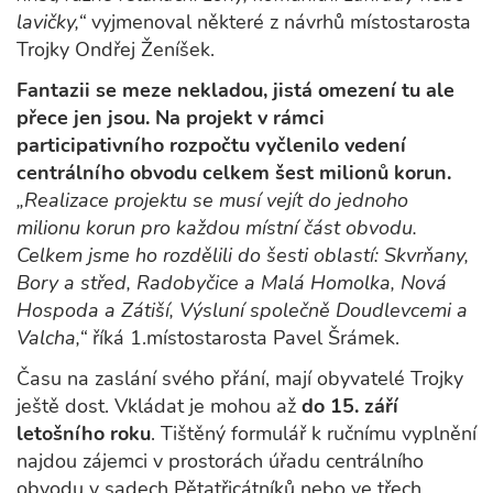
lavičky,“
vyjmenoval některé z návrhů místostarosta
Trojky Ondřej Ženíšek.
Fantazii se meze nekladou, jistá omezení tu ale
přece jen jsou. Na projekt v rámci
participativního rozpočtu vyčlenilo vedení
centrálního obvodu celkem šest milionů korun.
„Realizace projektu se musí vejít do jednoho
milionu korun pro každou místní část obvodu.
Celkem jsme ho rozdělili do šesti oblastí: Skvrňany,
Bory a střed, Radobyčice a Malá Homolka, Nová
Hospoda a Zátiší, Výsluní společně Doudlevcemi a
Valcha,“
říká 1.místostarosta Pavel Šrámek.
Času na zaslání svého přání, mají obyvatelé Trojky
ještě dost. Vkládat je mohou až
do 15. září
letošního roku
. Tištěný formulář k ručnímu vyplnění
najdou zájemci v prostorách úřadu centrálního
obvodu v sadech Pětatřicátníků nebo ve třech