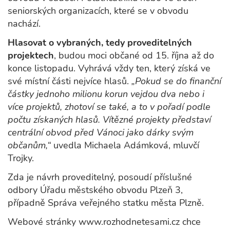
seniorských organizacích, které se v obvodu
nachází.
Hlasovat o vybraných, tedy proveditelných
projektech
, budou moci občané od 15. října až do
konce listopadu. Vyhrává vždy ten, který získá ve
své místní části nejvíce hlasů.
„Pokud se do finanční
částky jednoho milionu korun vejdou dva nebo i
více projektů, zhotoví se také, a to v pořadí podle
počtu získaných hlasů. Vítězné projekty představí
centrální obvod před Vánoci jako dárky svým
občanům,“
uvedla Michaela Adámková, mluvčí
Trojky.
Zda je návrh proveditelný, posoudí příslušné
odbory Úřadu městského obvodu Plzeň 3,
případně Správa veřejného statku města Plzně.
Webové stránky www.rozhodnetesami.cz chce