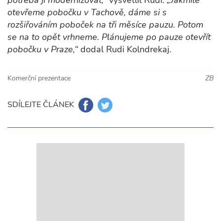
potřeba ji modernizovat,“
vysvětlil Rudi.
„Jakmile
otevřeme pobočku v Tachově, dáme si s
rozšiřováním poboček na tři měsíce pauzu. Potom
se na to opět vrhneme. Plánujeme po pauze otevřít
pobočku v Praze,“
dodal Rudi Kolndrekaj.
Komerční prezentace
ZB
SDÍLEJTE ČLÁNEK