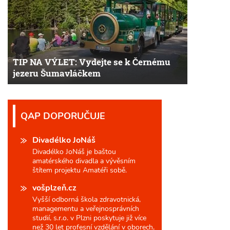
TIP NA VÝLET: Vydejte se k Černému
jezeru Šumavláčkem
QAP DOPORUČUJE
Divadélko JoNáš
Divadélko JoNáš je baštou
amatérského divadla a vývěsním
štítem projektu Amatéři sobě.
vošplzeň.cz
Vyšší odborná škola zdravotnická,
managementu a veřejnosprávních
studií, s.r.o. v Plzni poskytuje již více
než 30 let profesní vzdělání v oborech,