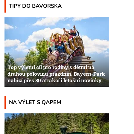
TIPY DO BAVORSKA
Top výletní cíl pro rodiny s dětmi na
druhou polovinu prázdnin. Bayern-Park
nabízí přes 80 atrakcí i letošní novinky.
NA VÝLET S QAPEM