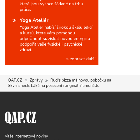
které jsou vysoce žádané na trhu
práce.
Yoga Ateliér
Yoga Ateliér nabízí širokou škálu lekcí
a kurzů, které vám pomohou
odpočinout si, získat novou energii a
podpořit vaše fyzické i psychické
zdraví.
zobrazit další
QAP.CZ
Zprávy
Rud's pizza má novou pobočku na
Skvrňanech. Láká na posezení i originální limonádu
Vaše internetové noviny