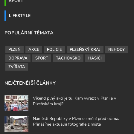
SPORT
LIFESTYLE
POPULÁRNÍ TÉMATA
PLZEŇ
AKCE
POLICIE
PLZEŇSKÝ KRAJ
NEHODY
DOPRAVA
SPORT
TACHOVSKO
HASIČI
ZVÍŘATA
NEJČTENĚJŠÍ ČLÁNKY
Víkend plný akcí je tu! Kam vyrazit v Plzni a v
Plzeňském kraji?
Náměstí Republiky v Plzni se mění před očima.
Přinášíme aktuální fotografie z místa