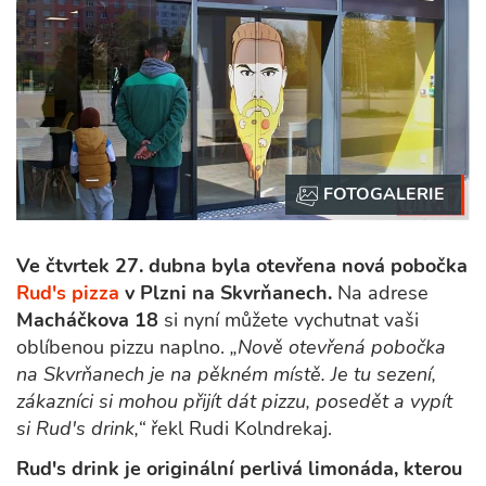
Ve čtvrtek 27. dubna byla otevřena nová pobočka
Rud's pizza
v Plzni na Skvrňanech.
Na adrese
Macháčkova 18
si nyní můžete vychutnat vaši
oblíbenou pizzu naplno.
„Nově otevřená pobočka
na Skvrňanech je na pěkném místě. Je tu sezení,
zákazníci si mohou přijít dát pizzu, posedět a vypít
si Rud's drink,“
řekl Rudi Kolndrekaj.
Rud's drink je originální perlivá limonáda, kterou