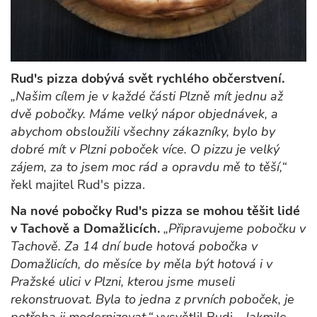
Rud's pizza dobývá svět rychlého občerstvení.
„Našim cílem je v každé části Plzně mít jednu až
dvě pobočky. Máme velký nápor objednávek, a
abychom obsloužili všechny zákazníky, bylo by
dobré mít v Plzni poboček více. O pizzu je velký
zájem, za to jsem moc rád a opravdu mě to těší,“
řekl majitel Rud's pizza.
Na nové pobočky Rud's pizza se mohou těšit lidé
v Tachově a Domažlicích.
„Připravujeme pobočku v
Tachově. Za 14 dní bude hotová pobočka v
Domažlicích, do měsíce by měla být hotová i v
Pražské ulici v Plzni, kterou jsme museli
rekonstruovat. Byla to jedna z prvních poboček, je