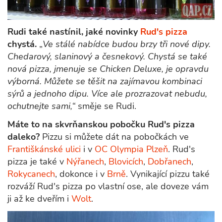
Rudi také nastínil, jaké novinky
Rud's pizza
chystá.
„
Ve stálé nabídce budou brzy tři nové dipy.
Chedarový, slaninový a česnekový. Chystá se také
nová pizza, jmenuje se Chicken Deluxe, je opravdu
výborná. Můžete se těšit na zajímavou kombinaci
sýrů a jednoho dipu. Více ale prozrazovat nebudu,
ochutnejte sami,“
směje se Rudi.
Máte to na skvrňanskou pobočku Rud's pizza
daleko?
Pizzu si můžete dát na pobočkách ve
Františkánské ulici
i v
OC Olympia Plzeň
. Rud's
pizza je také v
Nýřanech
,
Blovicích
,
Dobřanech
,
Rokycanech
, dokonce i v
Brně
. Vynikající pizzu také
rozváží Rud's pizza po vlastní ose, ale doveze vám
ji až ke dveřím i
Wolt
.