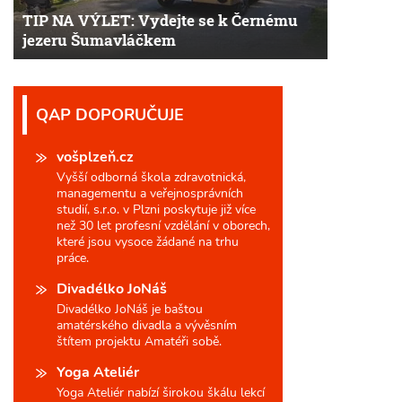
TIP NA VÝLET: Vydejte se k Černému
jezeru Šumavláčkem
QAP DOPORUČUJE
vošplzeň.cz
Vyšší odborná škola zdravotnická,
managementu a veřejnosprávních
studií, s.r.o. v Plzni poskytuje již více
než 30 let profesní vzdělání v oborech,
které jsou vysoce žádané na trhu
práce.
Divadélko JoNáš
Divadélko JoNáš je baštou
amatérského divadla a vývěsním
štítem projektu Amatéři sobě.
Yoga Ateliér
Yoga Ateliér nabízí širokou škálu lekcí