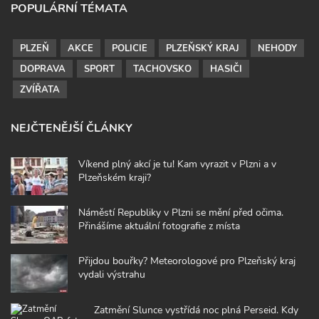
POPULÁRNÍ TÉMATA
PLZEŇ
AKCE
POLICIE
PLZEŇSKÝ KRAJ
NEHODY
DOPRAVA
SPORT
TACHOVSKO
HASIČI
ZVÍŘATA
NEJČTENĚJŠÍ ČLÁNKY
Víkend plný akcí je tu! Kam vyrazit v Plzni a v
Plzeňském kraji?
Náměstí Republiky v Plzni se mění před očima.
Přinášíme aktuální fotografie z místa
Přijdou bouřky? Meteorologové pro Plzeňský kraj
vydali výstrahu
Zatmění Slunce vystřídá noc plná Perseid. Kdy