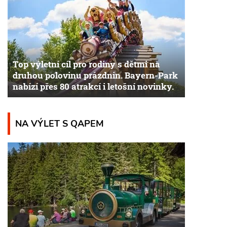
Top výletní cíl pro rodiny s dětmi na
druhou polovinu prázdnin. Bayern-Park
nabízí přes 80 atrakcí i letošní novinky.
NA VÝLET S QAPEM