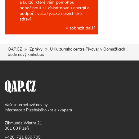
a kurzů, které vám pomohou
odpočinout si, získat novou energii a
podpořit vaše fyzické i psychické
zdraví.
zobrazit další
QAP.CZ
Zprávy
U Kulturního centra Pivovar v Domažlicích
bude nový knihobox
Vaše internetové noviny
Informace z Plzeňského kraje kvapem
Zikmunda Wintra 21
301 00 Plzeň
+420 721 660 705