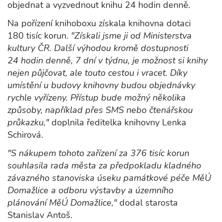
objednat a vyzvednout knihu 24 hodin denně.
Na pořízení knihoboxu získala knihovna dotaci
180 tisíc korun.
"Získali jsme ji od Ministerstva
kultury ČR. Další výhodou kromě dostupnosti
24 hodin denně, 7 dní v týdnu, je možnost si knihy
nejen půjčovat, ale touto cestou i vracet. Díky
umístění u budovy knihovny budou objednávky
rychle vyřízeny. Přístup bude možný několika
způsoby, například přes SMS nebo čtenářskou
průkazku,"
doplnila ředitelka knihovny Lenka
Schirová.
"S nákupem tohoto zařízení za 376 tisíc korun
souhlasila rada města za předpokladu kladného
závazného stanoviska úseku památkové péče MěÚ
Domažlice a odboru výstavby a územního
plánování MěÚ Domažlice,"
dodal starosta
Stanislav Antoš.