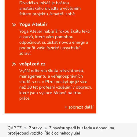
Divadélko JoNáš je baštou
amatérského divadla a vývěsním
štítem projektu Amatéři sobě.
Yoga Ateliér
Yoga Ateliér nabízí širokou škálu lekcí
a kurzů, které vám pomohou
odpočinout si, získat novou energii a
podpořit vaše fyzické i psychické
zdraví.
vošplzeň.cz
Vyšší odborná škola zdravotnická,
managementu a veřejnosprávních
studií, s.r.o. v Plzni poskytuje již více
než 30 let profesní vzdělání v oborech,
které jsou vysoce žádané na trhu
práce.
zobrazit další
QAP.CZ
Zprávy
Z návěsu spadl kus ledu a dopadl na
protijedoucí vozidlo. Řidič od nehody ujel