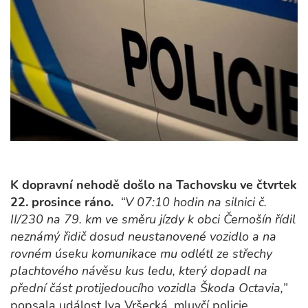
K dopravní nehodě došlo na Tachovsku ve čtvrtek
22. prosince ráno.
“V 07:10 hodin na silnici č.
II/230 na 79. km ve směru jízdy k obci Černošín řídil
neznámý řidič dosud neustanovené vozidlo a na
rovném úseku komunikace mu odlétl ze střechy
plachtového návěsu kus ledu, který dopadl na
přední část protijedoucího vozidla Škoda Octavia,”
popsala událost Iva Vršecká, mluvčí policie.