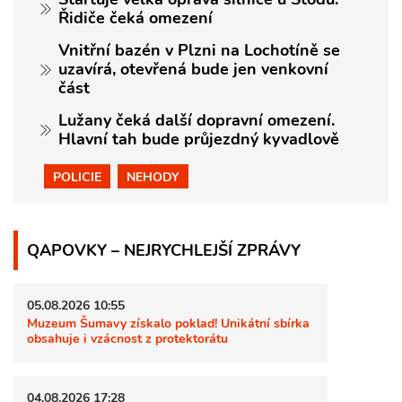
Řidiče čeká omezení
Vnitřní bazén v Plzni na Lochotíně se
uzavírá, otevřená bude jen venkovní
část
Lužany čeká další dopravní omezení.
Hlavní tah bude průjezdný kyvadlově
POLICIE
NEHODY
QAPOVKY – NEJRYCHLEJŠÍ ZPRÁVY
05.08.2026 10:55
Muzeum Šumavy získalo poklad! Unikátní sbírka
obsahuje i vzácnost z protektorátu
04.08.2026 17:28