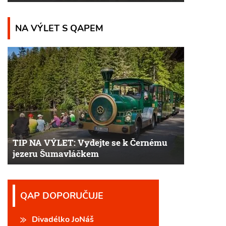
NA VÝLET S QAPEM
TIP NA VÝLET: Vydejte se k Černému
jezeru Šumavláčkem
QAP DOPORUČUJE
Divadélko JoNáš